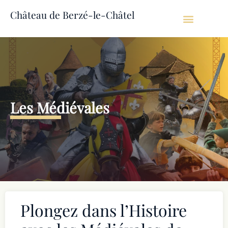
Château de Berzé-le-Châtel
Évènements futurs
Infos pratiques
Les Médiévales
Plongez dans l’Histoire