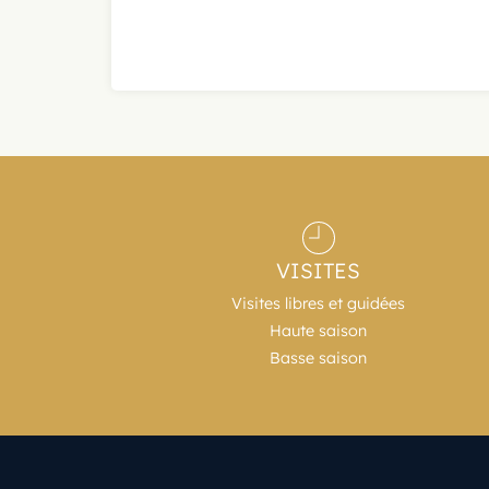
VISITES
Visites libres et guidées
Haute saison
Basse saison