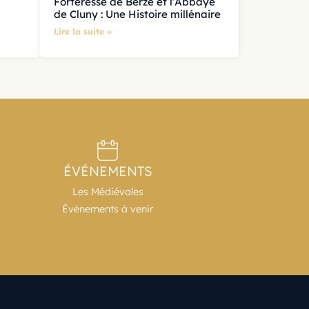
Forteresse de Berzé et l’Abbaye
de Cluny : Une Histoire millénaire
Lire la suite »
ÉVÉNEMENTS
Les Médiévales
Événements à venir